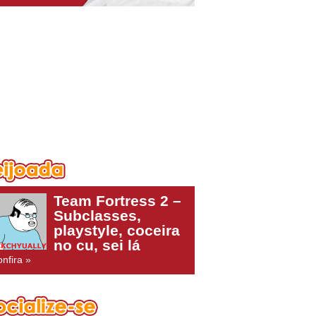
Team Fortress 2 –
Subclasses,
playstyle, coceira
no cu, sei lá
nfira »