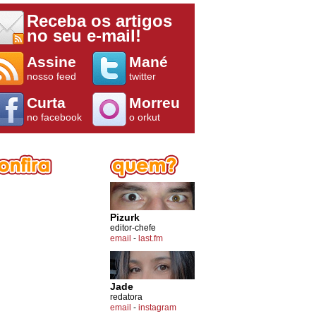
Receba os artigos
no seu e-mail!
Assine
Mané
nosso feed
twitter
Curta
Morreu
no facebook
o orkut
Pizurk
editor-chefe
email
-
last.fm
Jade
redatora
email
-
instagram