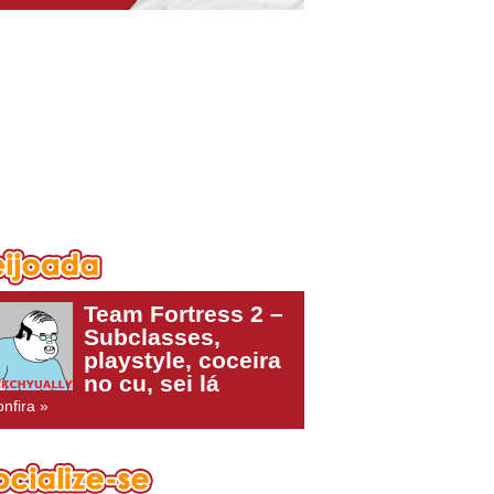
Team Fortress 2 –
Subclasses,
playstyle, coceira
no cu, sei lá
nfira »