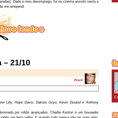
aradas]. Dado o meu desemprego, fui no cinema assistir sexta a
ão me arrependi.
 – 21/10
Pizurk
Co
ne Lilly, Hope Davis, Dakota Goyo, Kevin Durand e Anthony
 dominado por robôs avançados. Charlie Kenton é um boxeador
robôs pro ferro velho. E quando tudo parece não ter mais jeito,