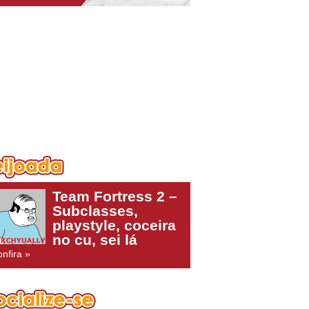
Team Fortress 2 –
Subclasses,
playstyle, coceira
no cu, sei lá
nfira »