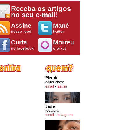
Receba os artigos
no seu e-mail!
Assine
Mané
nosso feed
twitter
Curta
Morreu
no facebook
o orkut
Pizurk
editor-chefe
email
-
last.fm
Jade
redatora
email
-
instagram