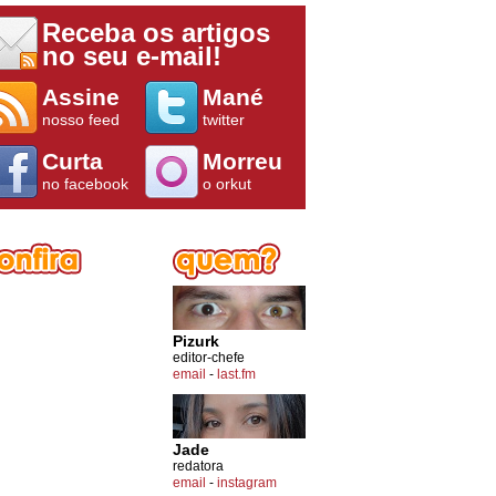
Receba os artigos
no seu e-mail!
Assine
Mané
nosso feed
twitter
Curta
Morreu
no facebook
o orkut
Pizurk
editor-chefe
email
-
last.fm
Jade
redatora
email
-
instagram