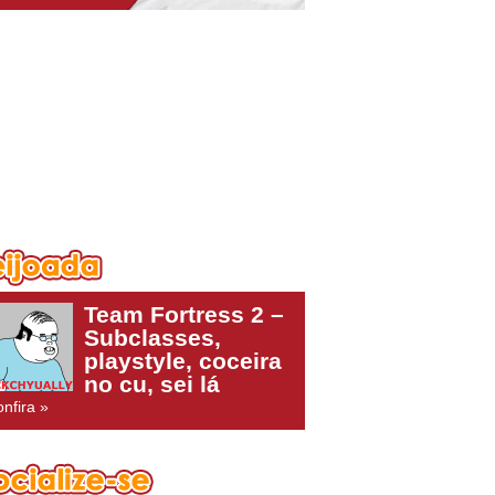
Team Fortress 2 –
Subclasses,
playstyle, coceira
no cu, sei lá
nfira »