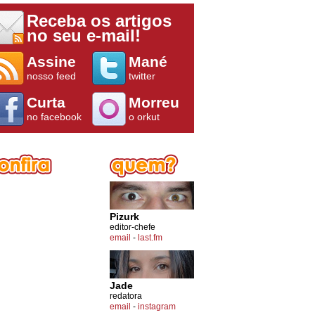
Receba os artigos
no seu e-mail!
Assine
Mané
nosso feed
twitter
Curta
Morreu
no facebook
o orkut
Pizurk
editor-chefe
email
-
last.fm
Jade
redatora
email
-
instagram