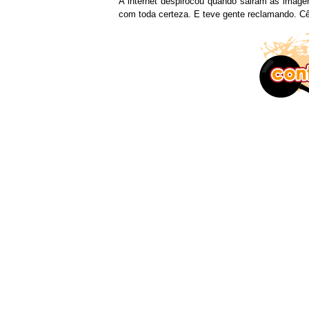
A internet despirocou quando sairam as imagen
com toda certeza. E teve gente reclamando. C