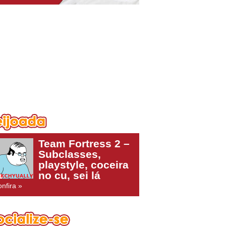
Team Fortress 2 –
Subclasses,
playstyle, coceira
no cu, sei lá
nfira »