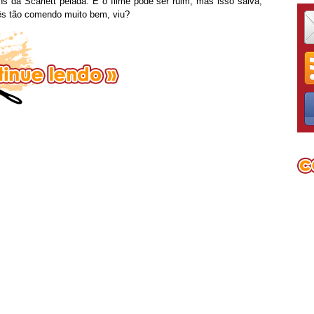
s da Scarlett pelada. E o filme pode ser ruim, mas isso salva,
ês tão comendo muito bem, viu?