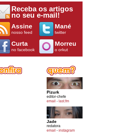
Receba os artigos
no seu e-mail!
Assine
Mané
nosso feed
twitter
Curta
Morreu
no facebook
o orkut
Pizurk
editor-chefe
email
-
last.fm
Jade
redatora
email
-
instagram