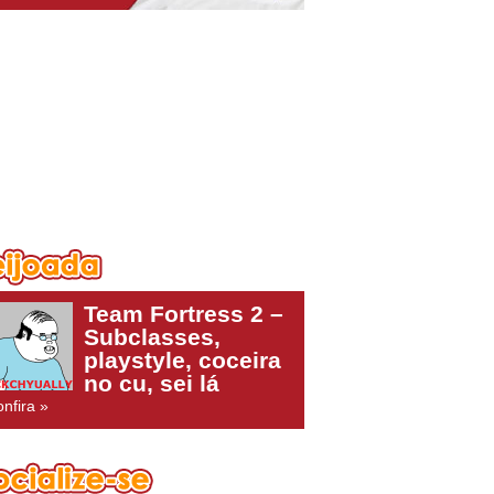
Team Fortress 2 –
Subclasses,
playstyle, coceira
no cu, sei lá
nfira »