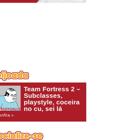
Team Fortress 2 –
Subclasses,
playstyle, coceira
no cu, sei lá
nfira »