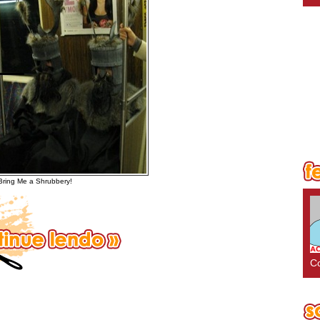
Bring Me a Shrubbery!
Co