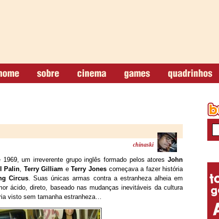
chinaski
 1969, um irreverente grupo inglês formado pelos atores
John
l Palin
,
Terry Gilliam
e
Terry Jones
começava a fazer história
ng Circus
. Suas únicas armas contra a estranheza alheia em
r ácido, direto, baseado nas mudanças inevitáveis da cultura
eria visto sem tamanha estranheza…