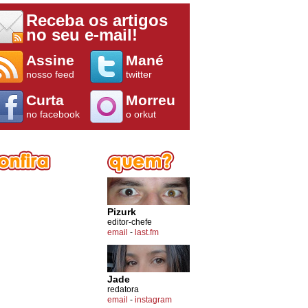
Receba os artigos
no seu e-mail!
Assine
Mané
nosso feed
twitter
Curta
Morreu
no facebook
o orkut
Pizurk
editor-chefe
email
-
last.fm
Jade
redatora
email
-
instagram