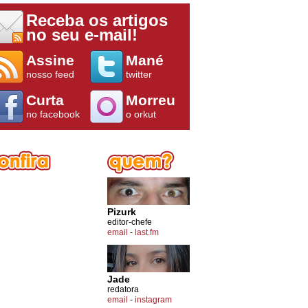
Receba os artigos
no seu e-mail!
Assine
Mané
nosso feed
twitter
Curta
Morreu
no facebook
o orkut
Pizurk
editor-chefe
email
-
last.fm
Jade
redatora
email
-
instagram