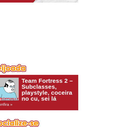
Team Fortress 2 –
Subclasses,
playstyle, coceira
no cu, sei lá
nfira »