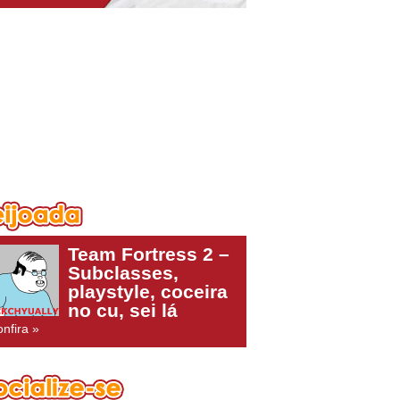
Team Fortress 2 –
Subclasses,
playstyle, coceira
no cu, sei lá
nfira »