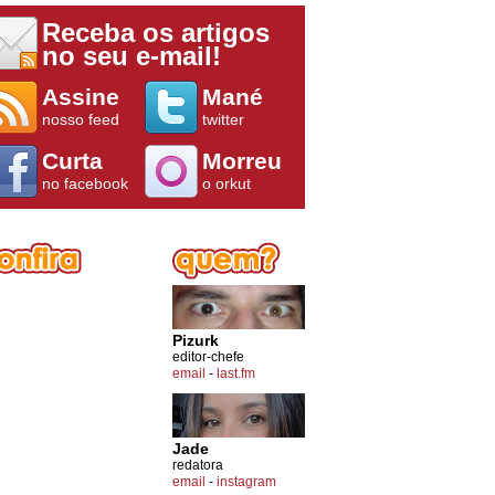
Receba os artigos
no seu e-mail!
Assine
Mané
nosso feed
twitter
Curta
Morreu
no facebook
o orkut
Pizurk
editor-chefe
email
-
last.fm
Jade
redatora
email
-
instagram