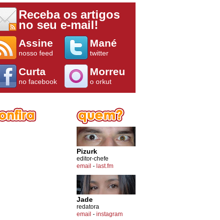
Receba os artigos
no seu e-mail!
Assine
Mané
nosso feed
twitter
Curta
Morreu
no facebook
o orkut
Pizurk
editor-chefe
email
-
last.fm
Jade
redatora
email
-
instagram