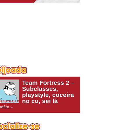
Team Fortress 2 –
Subclasses,
playstyle, coceira
no cu, sei lá
nfira »