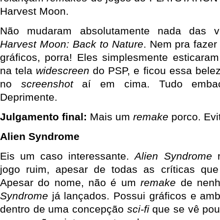
Harvest Moon.
Não mudaram absolutamente nada das ve
Harvest Moon: Back to Nature
. Nem pra fazer
gráficos, porra! Eles simplesmente esticaram
na tela
widescreen
do PSP, e ficou essa bele
no
screenshot
aí em cima. Tudo embaç
Deprimente.
Julgamento final:
Mais um
remake
porco. Evi
Alien Syndrome
Eis um caso interessante.
Alien Syndrome
r
jogo ruim, apesar de todas as críticas que
Apesar do nome, não é um
remake
de nenh
Syndrome
já lançados. Possui gráficos e amb
dentro de uma concepção
sci-fi
que se vê po