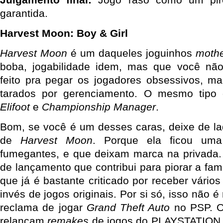
garantida.
Harvest Moon: Boy & Girl
Harvest Moon
é um daqueles joguinhos
mothe
boba, jogabilidade idem, mas que você não
feito pra pegar os jogadores obsessivos, ma
tarados por gerenciamento. O mesmo tipo
Elifoot
e
Championship Manager
.
Bom, se você é um desses caras, deixe de l
de
Harvest Moon
. Porque ela ficou um
fumegantes, e que deixam marca na privada.
de lançamento que contribui para piorar a fam
que já é bastante criticado por receber vário
invés de jogos originais. Por si só, isso não é
reclama de jogar
Grand Theft Auto
no PSP. O
relançam
remakes
de jogos do PLAYSTATION 