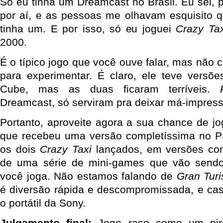
Só eu tinha um Dreamcast no Brasil. Eu sei, 
por aí, e as pessoas me olhavam esquisito 
tinha um. E por isso, só eu joguei
Crazy Tax
2000.
É o típico jogo que você ouve falar, mas não
para experimentar. É claro, ele teve vers
Cube, mas as duas ficaram terríveis.
Dreamcast, só serviram pra deixar má-impres
Portanto, aproveite agora a sua chance de jog
que recebeu uma versão completíssima no P
os dois
Crazy Taxi
lançados, em versões con
de uma série de mini-games que vão sendo
você joga. Não estamos falando de
Gran Tur
é diversão rápida e descompromissada, e ca
o portátil da Sony.
Julgamento final:
Jogo raso como um pire