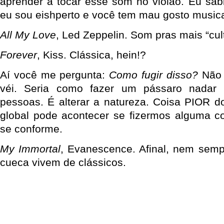
aprender a tocar esse som no violão. Eu sabi
eu sou eishperto e você tem mau gosto musica
All My Love
, Led Zeppelin. Som pras mais “cul
Forever
, Kiss. Clássica, hein!?
Aí você me pergunta:
Como fugir disso?
Não 
véi. Seria como fazer um pássaro nadar
pessoas. É alterar a natureza. Coisa PIOR 
global pode acontecer se fizermos alguma c
se conforme.
My Immortal
, Evanescence. Afinal, nem sem
cueca vivem de clássicos.