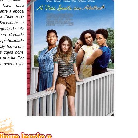
 fazer para
rante a época
 Civis, o lar
Boatwright é
gada de Lily
een. Cercada
spiritualidade
Lily forma um
s cujos dons
 sua mãe. Por
 deixar o lar