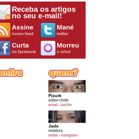
Receba os artigos
no seu e-mail!
Assine
Mané
nosso feed
twitter
Curta
Morreu
no facebook
o orkut
Pizurk
editor-chefe
email
-
last.fm
Jade
redatora
email
-
instagram