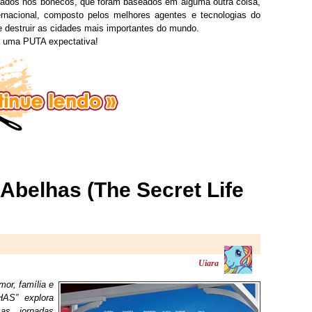
eados nos bonecos, que foram baseados em alguma outra coisa,
ternacional, composto pelos melhores agentes e tecnologias do
 destruir as cidades mais importantes do mundo.
a uma PUTA expectativa!
 Abelhas (The Secret Life
Uiara
or, família e
AS” explora
as jornadas