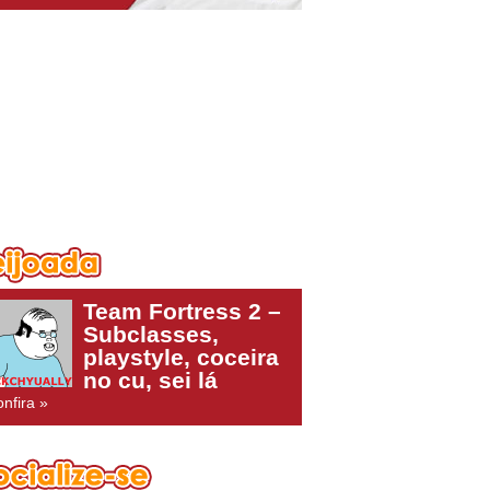
Team Fortress 2 –
Subclasses,
playstyle, coceira
no cu, sei lá
nfira »