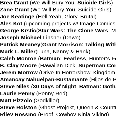
Brea Grant
(We Will Bury You,
Suicide Girls
)
Zane Grant
(We Will Bury You, Suicide Girls)
Joe Keatinge
(Hell Yeah, Glory, Brutal)
Ales Kot
(upcoming projects w/ Image Comics
George Krstic
(
Star Wars: The Clone Wars
, 
Joseph Michael
Linsner (Dawn)
Patrick Meaney
(
Grant Morrison: Talking Wi
Mark L. Miller
(Luna, Nanny & Hank)
Caleb Monroe
(
Batman: Fearless
, Hunter’s F
B. Clay Moore
(Hawaiian Dick,
Superman Conf
Jerem Morrow
(Drive-In Horrorshow, Kingdom
Amancay Nahuelpan-Bustamante
(Hijos de P
Steve Niles
(
30 Days of Night
,
Batman: Goth
Laurie Penny
(Penny Red)
Matt Pizzolo
(Godkiller)
Steve Rolston
(Ghost Projekt, Queen & Count
Riley Rossmo
(Proof, Cowboy Ninja Viking)