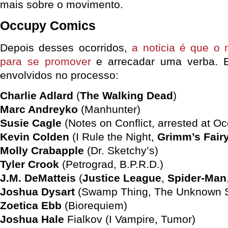
mais sobre o movimento.
Occupy Comics
Depois desses ocorridos,
a noticia é que o
para se promover
e arrecadar uma verba. 
envolvidos no processo:
Charlie Adlard
(
The Walking Dead
)
Marc Andreyko
(Manhunter)
Susie Cagle
(Notes on Conflict, arrested at O
Kevin Colden
(I Rule the Night,
Grimm’s Fairy
Molly Crabapple
(Dr. Sketchy’s)
Tyler Crook
(Petrograd, B.P.R.D.)
J.M. DeMatteis
(
Justice League
,
Spider-Man
Joshua Dysart
(Swamp Thing, The Unknown S
Zoetica Ebb
(Biorequiem)
Joshua Hale
Fialkov (I Vampire, Tumor)