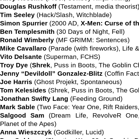
Douglas Rushkoff
(Testament, media theorist
Tim Seeley
(Hack/Slash, Witchblade)
Simon Spurrier
(2000 AD,
X-Men: Curse of t
Ben Templesmith
(30 Days of Night, Fell)
Ronald Wimberly
(MF GRIMM: Sentences)
Mike Cavallaro
(Parade (with fireworks), Life 
Vito Delsante
(Superman, FCHS)
Troy Dye
(
Shrek
, Puss in Boots, The Goblin C
Jenny “Devildoll” Gonzalez-Blitz
(Coffin Fact
Joe Harris
(Ghost Projekt, Spontaneous)
Tom Kelesides
(Shrek, Puss in Boots, The Gob
Jonathan Swifty Lang
(Feeding Ground)
Mark Sable
(Two Face: Year One, Rift Raiders
Salgood Sam
(Dream Life, RevolveR One,
Planet of the Apes)
Anna Wieszczyk
(Godkiller, Lucid)