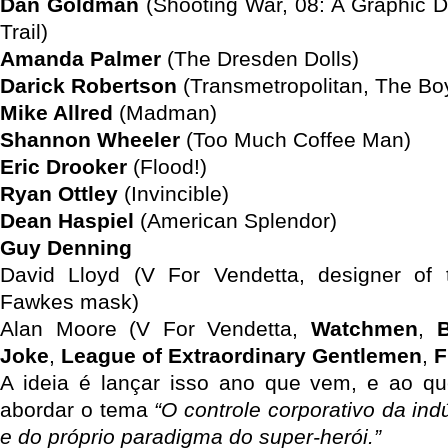
Dan Goldman
(Shooting War, 08: A Graphic D
Trail)
Amanda Palmer
(The Dresden Dolls)
Darick Robertson
(Transmetropolitan, The Bo
Mike Allred
(Madman)
Shannon Wheeler
(Too Much Coffee Man)
Eric Drooker
(Flood!)
Ryan Ottley
(Invincible)
Dean Haspiel
(American Splendor)
Guy Denning
David Lloyd (V For Vendetta, designer of
Fawkes mask)
Alan Moore (V For Vendetta,
Watchmen
,
B
Joke
,
League of Extraordinary Gentlemen
,
F
A ideia é lançar isso ano que vem, e ao qu
abordar o tema
“O controle corporativo da ind
e do próprio paradigma do super-herói.”