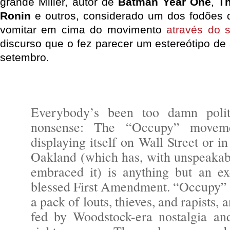
grande Miller, autor de
Batman Year One
,
Th
Ronin
e outros, considerado um dos fodões d
vomitar em cima do movimento
através do 
discurso que o fez parecer um estereótipo de
setembro.
Everybody’s been too damn polit
nonsense: The “Occupy” moveme
displaying itself on Wall Street or in
Oakland (which has, with unspeakab
embraced it) is anything but an ex
blessed First Amendment. “Occupy” i
a pack of louts, thieves, and rapists,
fed by Woodstock-era nostalgia and