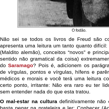
O fodão.
Não sei se todos os livros de Freud são 
apresenta uma leitura um tanto quanto difícil
(Maldito alemão), conceitos “novos” e princi
sentido não gramatical da coisa) extremame
do
Saramago
? Pois é, adicionem os parágra
de vírgulas, pontos e vírgulas, hífens e par
médicos e morais e você terá uma leitura c
certo ponto, irritante: Não era raro eu ter li
sem entender nada do que esta tratou.
O mal-estar na cultura
definitivamente não é
basta pegar na prateleira e ler: Conhecer 