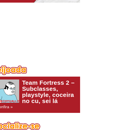
Team Fortress 2 –
Subclasses,
playstyle, coceira
no cu, sei lá
nfira »