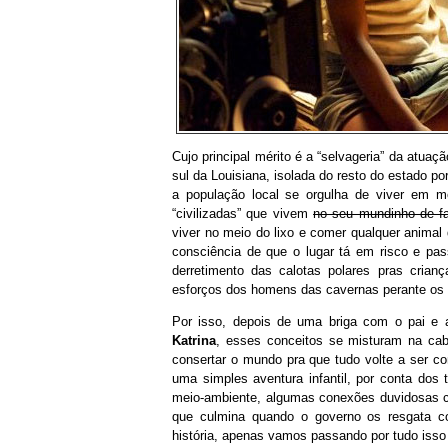
Cujo principal mérito é a “selvageria” da atua
sul da Louisiana, isolada do resto do estado p
a população local se orgulha de viver em m
“civilizadas” que vivem
no seu mundinho de fa
viver no meio do lixo e comer qualquer anima
consciência de que o lugar tá em risco e pa
derretimento das calotas polares pras cria
esforços dos homens das cavernas perante os a
Por isso, depois de uma briga com o pai e
Katrina
, esses conceitos se misturam na ca
consertar o mundo pra que tudo volte a ser com
uma simples aventura infantil, por conta dos
meio-ambiente, algumas conexões duvidosas co
que culmina quando o governo os resgata c
história, apenas vamos passando por tudo isso d