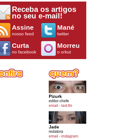
Receba os artigos
no seu e-mail!
Assine
Mané
nosso feed
twitter
Curta
Morreu
no facebook
o orkut
Pizurk
editor-chefe
email
-
last.fm
Jade
redatora
email
-
instagram