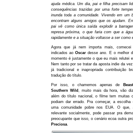
ajuda médica. Um dia, pai e filha precisam li
consequências trazidas por uma forte tempe
inunda toda a comunidade. Vivendo em um b
encontram alguns amigos que os ajudam. Ent
pai vê como única saída explodir a barra
represa próxima, o que faria com que a águ
rapidamente e a situação voltasse a ser como e
Agora que já nem importa mais, comecei
indicados ao
Oscar
desse ano. E o melhor d
momento é justamente o que eu mais relutei em
Nem tanto por se tratar da aposta indie da ve
já tradicional e inapropriada contribuição br
tradução do título.
Por isso, o chamemos apenas de
Beas
Southern Wild
, muito mais da hora, vão diz
além do título nacional, o filme tem muitas 
podiam dar errado. Pra começar, a escolha d
uma comunidade pobre nos EUA. O que, 
relevante socialmente, pode passar pra dem
preocupante que isso, o cenário ecoa outra p
Preciosa
.