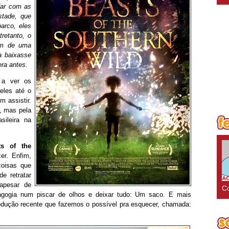
dar com as
stade, que
arco, eles
retanto, o
gem de uma
a baixasse
ra antes.
 a ver os
eles até o
 assistir.
z, mas pela
asileira na
ts of the
er. Enfim,
coisas que
e retratar
apesar de
Co
agogia num piscar de olhos e deixar tudo: Um saco. E mais
rodução recente que fazemos o possível pra esquecer, chamada: