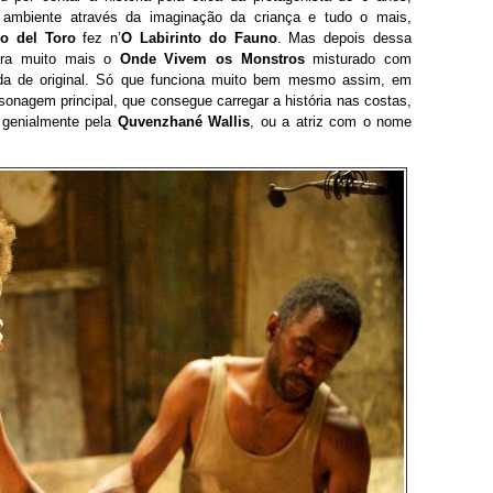
o ambiente através da imaginação da criança e tudo o mais,
mo del Toro
fez n’
O Labirinto do Fauno
. Mas depois dessa
mbra muito mais o
Onde Vivem os Monstros
misturado com
da de original. Só que funciona muito bem mesmo assim, em
sonagem principal, que consegue carregar a história nas costas,
 genialmente pela
Quvenzhané Wallis
, ou a atriz com o nome