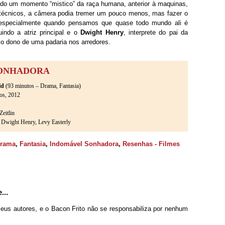
odo um momento “mistico” da raça humana, anterior à maquinas,
técnicos, a câmera podia tremer um pouco menos, mas fazer o
 especialmente quando pensamos que quase todo mundo ali é
uindo a atriz principal e o
Dwight Henry
, interprete do pai da
 o dono de uma padaria nos arredores.
SONHADORA
ld
(93 minutos – Drama, Fantasia)
os, 2012
eitlin
 Dwight Henry, Levy Easterly
rama
,
Fantasia
,
Indomável Sonhadora
,
Resenhas - Filmes
...
seus autores, e o Bacon Frito não se responsabiliza por nenhum