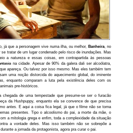
ção, já que a personagem vive numa ilha, ou melhor,
Banheira
, no
or se tratar de um lugar condenado pelo risco de inundações. Mas
eio a natureza e essas coisas, em contrapartida às pessoas
ntasia
na cidade. Apesar de 90% da galera dali ser alcoólatra,
l que apareça. Ou talvez por isso mesmo. Mas eles também tem
ssam uma noção distorcida do aquecimento global, do iminente
nças, enquanto comparam a luta pela existência deles com os
nimais pre-históricos.
 a chegada de uma tempestade que presume-se ser o furacão
beça da Hushpuppy, enquanto ela se convence de que precisa
o antes. E aqui a coisa fica legal, já que o filme não se torna
 temas presentes. Tipo o alcoolismo do pai, a morte da mãe, o
m a mitologia grega e enfim, toda a complexidade da situação
ontra a vontade deles. Mas isso também não se sobrepõe a
urante a jornada da protagonista, agora pra curar o pai.