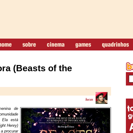
a (Beasts of the
lucas
menina de
omunidade
 Ela está
ight Henry)
 a procurar