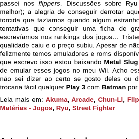
passei nos
flippers
. Discussões sobre Ry
melhor); a alegria de conseguir derrotar aqu
torcida que fazíamos quando algum estranho
tentativas que conseguir uma ficha de g
escrevíamos nos rankings dos jogos… Triste
qualidade caiu e o preço subiu. Apesar de nã
felizmente temos emuladores e roms disponí
que escrevo isso estou baixando
Metal Slug
de emular esses jogos no meu Wii. Acho ess
não sei dizer ao certo se gosto deles ou d
trocaria fácil qualquer
Play 3
com
Batman
por 
Leia mais em:
Akuma
,
Arcade
,
Chun-Li
,
Fli
Matérias - Jogos
,
Ryu
,
Street Fighter