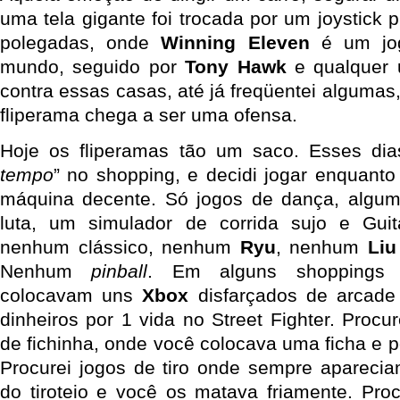
uma tela gigante foi trocada por um joystick
polegadas, onde
Winning Eleven
é um jog
mundo, seguido por
Tony Hawk
e qualquer 
contra essas casas, até já freqüentei alguma
fliperama chega a ser uma ofensa.
Hoje os fliperamas tão um saco. Esses dias
tempo
” no shopping, e decidi jogar enquanto
máquina decente. Só jogos de dança, alguma
luta, um simulador de corrida sujo e Gui
nenhum clássico, nenhum
Ryu
, nenhum
Liu
Nenhum
pinball
. Em alguns shoppings a
colocavam uns
Xbox
disfarçados de arcade
dinheiros por 1 vida no Street Fighter. Proc
de fichinha, onde você colocava uma ficha e p
Procurei jogos de tiro onde sempre apareci
do tiroteio e você os matava friamente. Proc