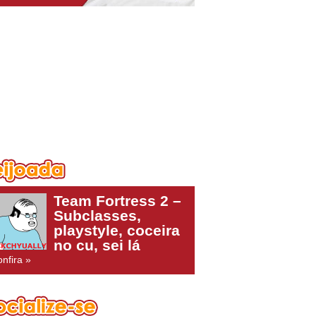
Team Fortress 2 –
Subclasses,
playstyle, coceira
no cu, sei lá
nfira »