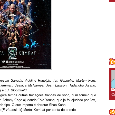
oyuki Sanada, Adeline Rudolph, Tati Gabrielle, Martyn Ford,
rriman, Jessica McNamee, Josh Lawson, Tadanobu Asano,
 e CJ. Bloomfield
Co
agora temos outras trocações francas de soco, num torneio que
om Johnny Cage ajudando Cole Young, que já foi ajudado por Jax,
o tipo. O que importa é derrotar Shao Kahn.
[E vá assistir] Mortal Kombat por conta do enredo.