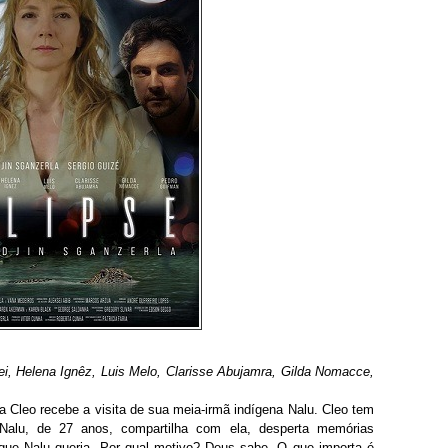
i, Helena Ignêz, Luis Melo, Clarisse Abujamra, Gilda Nomacce,
a Cleo recebe a visita de sua meia-irmã indígena Nalu. Cleo tem
Nalu, de 27 anos, compartilha com ela, desperta memórias
 que Nalu queria. Por qual motivo? Deus sabe. O que importa é