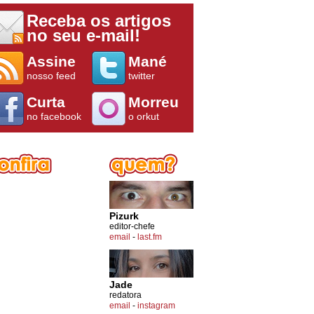
Receba os artigos
no seu e-mail!
Assine
Mané
nosso feed
twitter
Curta
Morreu
no facebook
o orkut
Pizurk
editor-chefe
email
-
last.fm
Jade
redatora
email
-
instagram