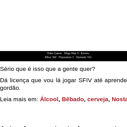
Video Games
|
Mega Man 9
|
Review
XBox 360
|
Playstation 3
|
Nintendo Wii
Sério que é isso que a gente quer?
Dá licença que vou lá jogar SFIV até aprende
gordão.
Leia mais em:
Álcool
,
Bêbado
,
cerveja
,
Nosta