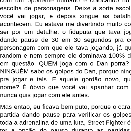
com um oponente humano é colocando no 
escolha de personagens. Deixe a sorte escol
você vai jogar, e depois xingue as batal
acontecem. Eu estava me divertindo muito co
ser por um detalhe: o fidaputa que tava jo
dando pause de 30 em 30 segundos pra co
personagem com que ele tava jogando, já q
random e nem sempre ele dominava 100% do
em questão. QUEM joga com o Dan porra? 
NINGUÉM sabe os golpes do Dan, porque nin
pra jogar e tals. E aquele gordão novo, 
nome? É óbvio que você vai apanhar com 
nunca quis jogar com ele antes.
Mas então, eu ficava bem puto, porque o cara
partida dando pause para verificar os golpes
toda a adrenalina de uma luta, Street Fighter 
ter a opção de pause durante as partida