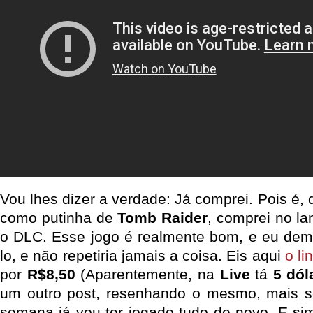
Vou lhes dizer a verdade: Já comprei. Pois é
como putinha de
Tomb Raider
, comprei no l
o DLC. Esse jogo é realmente bom, e eu demo
lo, e não repetiria jamais a coisa. Eis aqui
o li
por
R$8,50
(Aparentemente, na
Live
tá
5 dól
um outro post, resenhando o mesmo, mais se
semana já vou ter jogado tudo de novo. E si