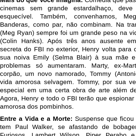
cinemas sem grande estardalhaço, deve
esquecível. Também, convenhamos, Me
Banderas, como par, não combinam. Na tr
(Meg Ryan) sempre foi um grande peso na vid
(Colin Hanks). Após três anos ausente e
secreta do FBI no exterior, Henry volta para
sua noiva Emily (Selma Blair) à sua mãe 
problemas só aumentaram. Marty, ex-Ma
corpão, um novo namorado, Tommy (Antoni
vida amorosa selvagem. Tommy, por sua ve
especial em uma certa obra de arte além de
Agora, Henry e todo o FBI terão que espionar 
amorosa dos pombinhos.
Entre a Vida e a Morte:
Suspense que ficou 
tem Paul Walker, se afastando de bobag
Furiosos, Lambert Wilson, Piper Perabo e