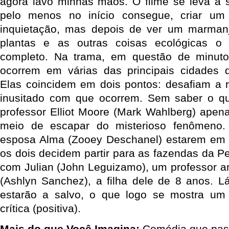
agora lavo minhas mãos. O filme se leva a s
pelo menos no início consegue, criar um
inquietação, mas depois de ver um marma
plantas e as outras coisas ecológicas o
completo. Na trama, em questão de minuto
ocorrem em várias das principais cidades 
Elas coincidem em dois pontos: desafiam a 
inusitado com que ocorrem. Sem saber o qu
professor Elliot Moore (Mark Wahlberg) apen
meio de escapar do misterioso fenômeno.
esposa Alma (Zooey Deschanel) estarem em p
os dois decidem partir para as fazendas da P
com Julian (John Leguizamo), um professor am
(Ashlyn Sanchez), a filha dele de 8 anos. L
estarão a salvo, o que logo se mostra um 
crítica (positiva).
Mais do que Você Imagina:
Comédia que pas