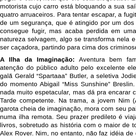
motorista cujo carro está bloquando a sua sa
quatro arruaceiros. Para tentar escapar, a fug
de um segurança, que é atingido por um dos 
consegue fugir, mas acaba perdida em uma 
natureza selvagem, algo se transforma nela e
ser caçadora, partindo para cima dos criminos
A Ilha da Imaginação:
Aventura bem fami
atenção do público adulto pelo excelente el
galã Gerald “Spartaaa” Butler, a seletiva Jodi
do momento Abigail “Miss Sunshine” Breslin.
nada muito espetacular, mas dá pra encarar
Tarde competente. Na trama, a jovem Nim (A
garota cheia de imaginação, mora com seu pai
numa ilha remota. Seu prazer predileto é via
livros, sobretudo as história com o maior de t
Alex Rover. Nim, no entanto, não faz idéia de