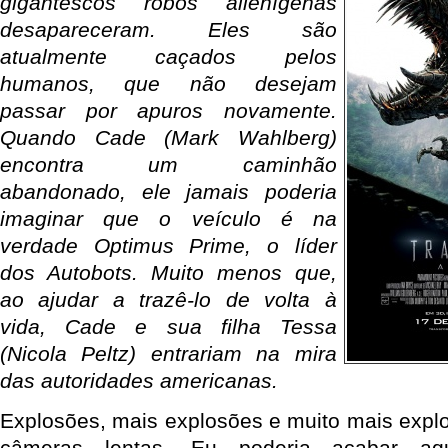
gigantescos robôs alienígenas
desapareceram. Eles são
atualmente caçados pelos
humanos, que não desejam
passar por apuros novamente.
Quando Cade (Mark Wahlberg)
encontra um caminhão
abandonado, ele jamais poderia
imaginar que o veículo é na
verdade Optimus Prime, o líder
dos Autobots. Muito menos que,
ao ajudar a trazê-lo de volta à
vida, Cade e sua filha Tessa
(Nicola Peltz) entrariam na mira
das autoridades americanas.
Explosões, mais explosões e muito mais exp
câmeras lentas. Eu poderia acabar aqu