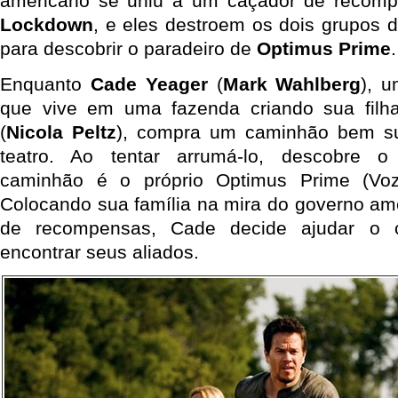
americano se uniu a um caçador de recompen
Lockdown
, e eles destroem os dois grupos 
para descobrir o paradeiro de
Optimus Prime
.
Enquanto
Cade Yeager
(
Mark Wahlberg
), u
que vive em uma fazenda criando sua filh
(
Nicola Peltz
), compra um caminhão bem su
teatro. Ao tentar arrumá-lo, descobre o 
caminhão é o próprio Optimus Prime (V
Colocando sua família na mira do governo am
de recompensas, Cade decide ajudar o 
encontrar seus aliados.