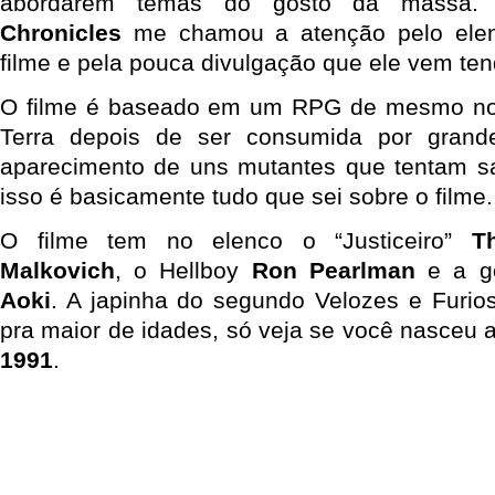
abordarem temas do gosto da massa
Chronicles
me chamou a atenção pelo elenc
filme e pela pouca divulgação que ele vem ten
O filme é baseado em um RPG de mesmo no
Terra depois de ser consumida por grand
aparecimento de uns mutantes que tentam sa
isso é basicamente tudo que sei sobre o filme.
O filme tem no elenco o “Justiceiro”
T
Malkovich
, o Hellboy
Ron Pearlman
e a g
Aoki
. A japinha do segundo Velozes e Furios
pra maior de idades, só veja se você nasceu a
1991
.