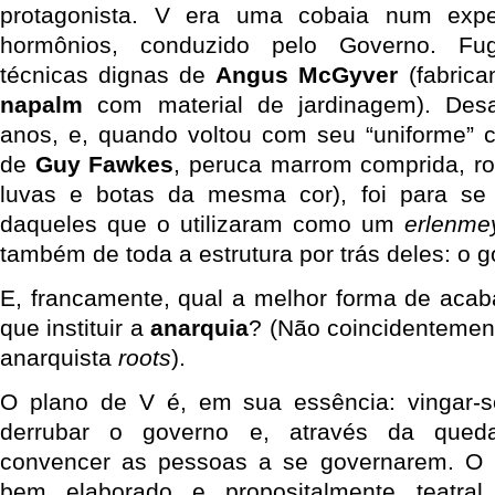
protagonista. V era uma cobaia num expe
hormônios, conduzido pelo Governo. Fug
técnicas dignas de
Angus McGyver
(fabric
napalm
com material de jardinagem). Desa
anos, e, quando voltou com seu “uniforme” 
de
Guy Fawkes
, peruca marrom comprida, r
luvas e botas da mesma cor), foi para se
daqueles que o utilizaram como um
erlenme
também de toda a estrutura por trás deles: o g
E, francamente, qual a melhor forma de aca
que instituir a
anarquia
? (Não coincidentemen
anarquista
roots
).
O plano de V é, em sua essência: vingar-s
derrubar o governo e, através da qued
convencer as pessoas a se governarem. O pl
bem elaborado e propositalmente teatra