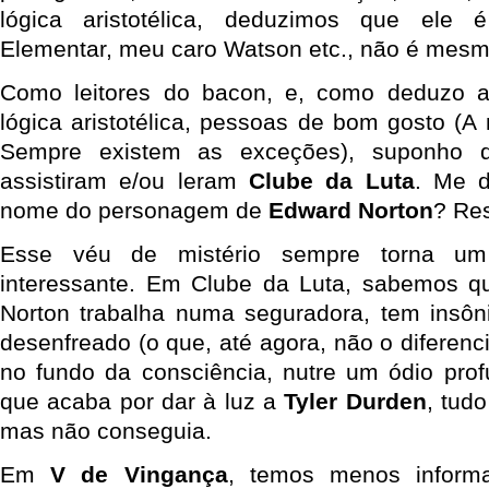
lógica aristotélica, deduzimos que ele 
Elementar, meu caro Watson etc., não é mes
Como leitores do bacon, e, como deduzo 
lógica aristotélica, pessoas de bom gosto (A
Sempre existem as exceções), suponho 
assistiram e/ou leram
Clube da Luta
. Me d
nome do personagem de
Edward Norton
? Re
Esse véu de mistério sempre torna u
interessante. Em Clube da Luta, sabemos 
Norton trabalha numa seguradora, tem insôn
desenfreado (o que, até agora, não o diferenci
no fundo da consciência, nutre um ódio pro
que acaba por dar à luz a
Tyler Durden
, tud
mas não conseguia.
Em
V de Vingança
, temos menos inform