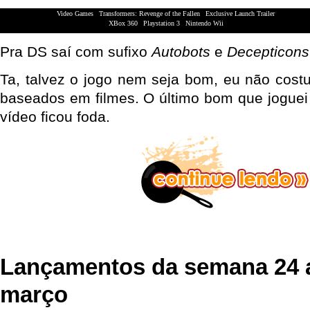
Video Games
|
Transformers: Revenge of the Fallen
|
Exclusive Launch Trailer
XBox 360
|
Playstation 3
|
Nintendo Wii
Pra DS saí com sufixo
Autobots
e
Decepticons
Ta, talvez o jogo nem seja bom, eu não cost
baseados em filmes. O último bom que jogue
vídeo ficou foda.
Lançamentos da semana 24 a
março