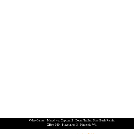
Video Games
|
Marvel vs. Capcom 2
|
Debut Trailer: Stan Bush Remix
XBox 360
|
Playstation 3
|
Nintendo Wii