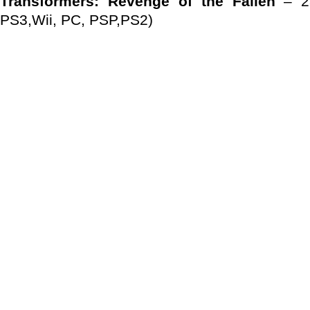
Transformers: Revenge of the Fallen
– 23
PS3,Wii, PC, PSP,PS2)