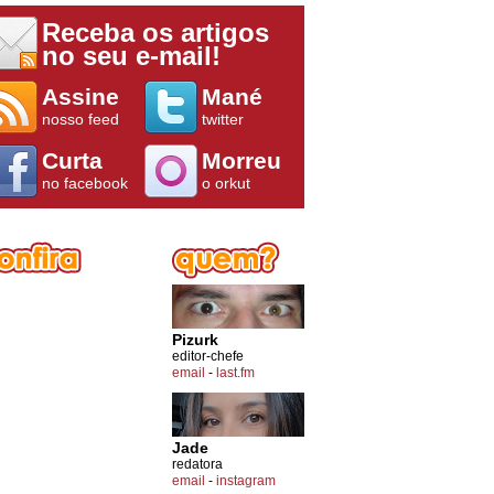
Receba os artigos
no seu e-mail!
Assine
Mané
nosso feed
twitter
Curta
Morreu
no facebook
o orkut
Pizurk
editor-chefe
email
-
last.fm
Jade
redatora
email
-
instagram