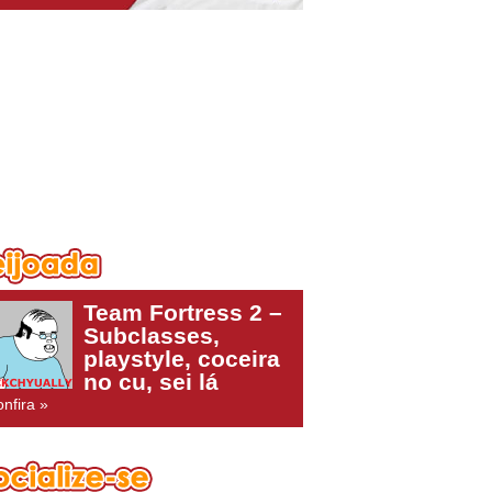
Team Fortress 2 –
Subclasses,
playstyle, coceira
no cu, sei lá
nfira »