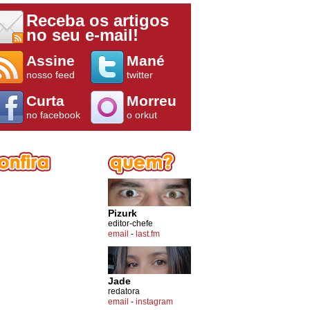
Receba os artigos
no seu e-mail!
Assine
Mané
nosso feed
twitter
Curta
Morreu
no facebook
o orkut
Pizurk
editor-chefe
email
-
last.fm
Jade
redatora
email
-
instagram