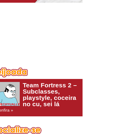
Team Fortress 2 –
Subclasses,
playstyle, coceira
no cu, sei lá
nfira »