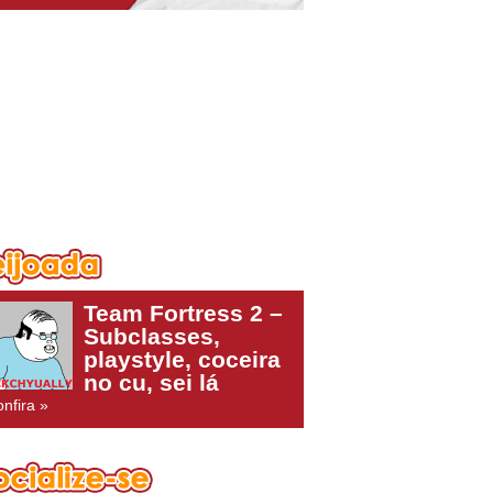
Team Fortress 2 –
Subclasses,
playstyle, coceira
no cu, sei lá
nfira »