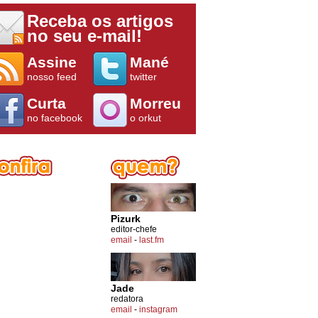
Receba os artigos
no seu e-mail!
Assine
Mané
nosso feed
twitter
Curta
Morreu
no facebook
o orkut
Pizurk
editor-chefe
email
-
last.fm
Jade
redatora
email
-
instagram