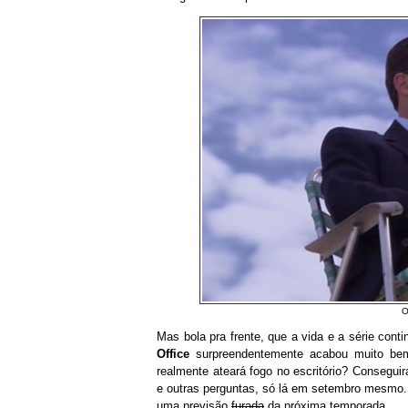
O
Mas bola pra frente, que a vida e a série con
Office
surpreendentemente acabou muito be
realmente ateará fogo no escritório? Consegui
e outras perguntas, só lá em setembro mesmo. 
uma previsão
furada
da próxima temporada.