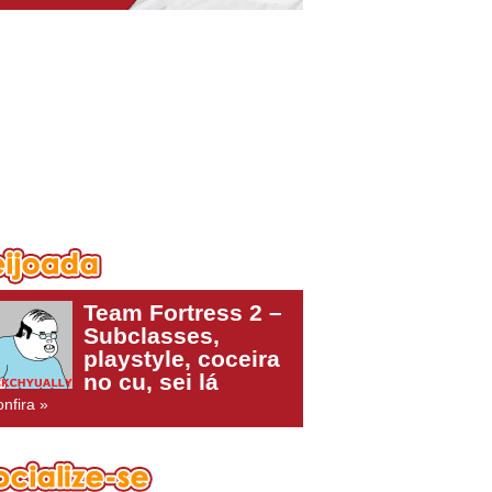
Team Fortress 2 –
Subclasses,
playstyle, coceira
no cu, sei lá
nfira »