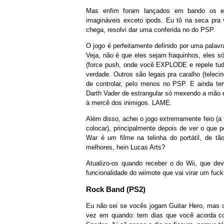
Mas enfim foram lançados em bando os es
imagináveis exceto ipods. Eu tô na seca pra
chega, resolvi dar uma conferida no do PSP.
O jogo é perfeitamente definido por uma palavr
Veja, não é que eles sejam fraquinhos, eles 
(force push, onde você EXPLODE e repele tu
verdade. Outros são legais pra caralho (te
de controlar, pelo menos no PSP. E ainda te
Darth Vader de estrangular só mexendo a mão 
à mercê dos inimigos. LAME.
Além disso, achei o jogo extremamente feio (a
colocar), principalmente depois de ver o que
War é um filme na telinha do portátil, de tã
melhores, hein Lucas Arts?
Atualizo-os quando receber o do Wii, que dev
funcionalidade do wiimote que vai virar um fu
Rock Band (PS2)
Eu não sei se vocês jogam Guitar Hero, mas
vez em quando: tem dias que você acorda com