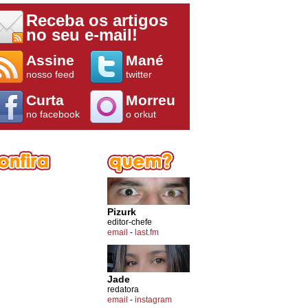
Receba os artigos
no seu e-mail!
Assine
Mané
nosso feed
twitter
Curta
Morreu
no facebook
o orkut
Pizurk
editor-chefe
email
-
last.fm
Jade
redatora
email
-
instagram