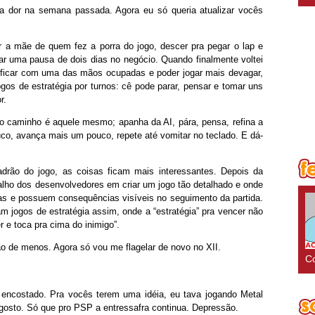
 dor na semana passada. Agora eu só queria atualizar vocês
ar a mãe de quem fez a porra do jogo, descer pra pegar o lap e
dar uma pausa de dois dias no negócio. Quando finalmente voltei
a ficar com uma das mãos ocupadas e poder jogar mais devagar,
gos de estratégia por turnos: cê pode parar, pensar e tomar uns
r.
 o caminho é aquele mesmo; apanha da AI, pára, pensa, refina a
co, avança mais um pouco, repete até vomitar no teclado. E dá-
rão do jogo, as coisas ficam mais interessantes. Depois da
balho dos desenvolvedores em criar um jogo tão detalhado e onde
as e possuem consequências visíveis no seguimento da partida.
m jogos de estratégia assim, onde a “estratégia” pra vencer não
 e toca pra cima do inimigo”.
ão de menos. Agora só vou me flagelar de novo no XII.
Co
 encostado. Pra vocês terem uma idéia, eu tava jogando Metal
agosto. Só que pro PSP a entressafra continua. Depressão.