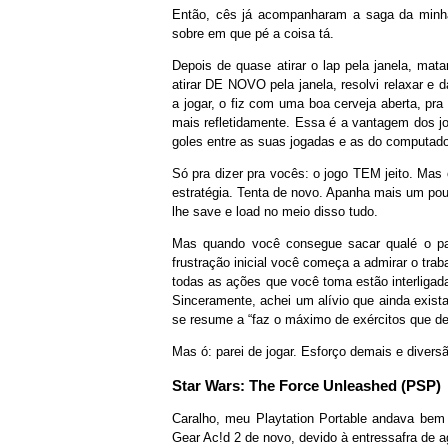
Então, cês já acompanharam a saga da minha
sobre em que pé a coisa tá.
Depois de quase atirar o lap pela janela, mat
atirar DE NOVO pela janela, resolvi relaxar e 
a jogar, o fiz com uma boa cerveja aberta, pr
mais refletidamente. Essa é a vantagem dos jo
goles entre as suas jogadas e as do computado
Só pra dizer pra vocês: o jogo TEM jeito. Mas
estratégia. Tenta de novo. Apanha mais um pou
lhe save e load no meio disso tudo.
Mas quando você consegue sacar qualé o pad
frustração inicial você começa a admirar o tra
todas as ações que você toma estão interligad
Sinceramente, achei um alívio que ainda exista
se resume a “faz o máximo de exércitos que der
Mas ó: parei de jogar. Esforço demais e divers
Star Wars: The Force Unleashed (PSP)
Caralho, meu Playtation Portable andava bem
Gear Ac!d 2 de novo, devido à entressafra de 