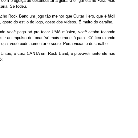
á com preguiça de desencostar a guitarra e ligar ela no PS2. Mas
caria. Se fodeu.
ho Rock Band um jogo tão melhor que Guitar Hero, que é fácil
 gosto do estilo do jogo, gosto dos vídeos. É muito do caralho.
do você pega só pra tocar UMA música, você acaba tocando
stir ao impulso de tocar “só mais uma e já paro”. Cê fica rolando
qual você pode aumentar o score. Porra viciante do caralho.
 Então, o cara CANTA em Rock Band, e provavelmente ele não
ó: