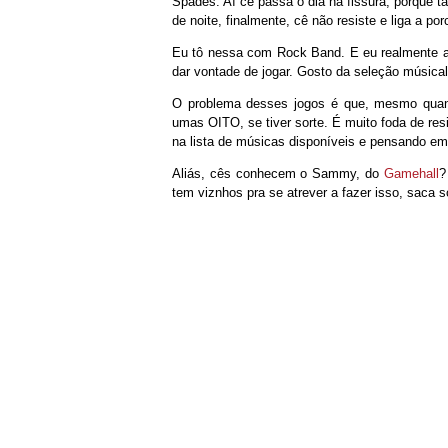
Spades. Aí cê passa o dia na fissura, porque t
de noite, finalmente, cê não resiste e liga a por
Eu tô nessa com Rock Band. E eu realmente ac
dar vontade de jogar. Gosto da seleção músical,
O problema desses jogos é que, mesmo quan
umas OITO, se tiver sorte. É muito foda de resi
na lista de músicas disponíveis e pensando em 
Aliás, cês conhecem o Sammy, do
Gamehall
?
tem viznhos pra se atrever a fazer isso, saca s