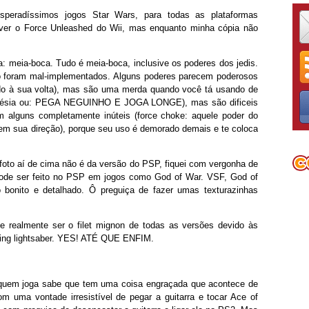
peradíssimos jogos Star Wars, para todas as plataformas
 ver o Force Unleashed do Wii, mas enquanto minha cópia não
a: meia-boca. Tudo é meia-boca, inclusive os poderes dos jedis.
só foram mal-implementados. Alguns poderes parecem poderosos
do à sua volta), mas são uma merda quando você tá usando de
lecinésia ou: PEGA NEGUINHO E JOGA LONGE), mas são dificeis
m alguns completamente inúteis (force choke: aquele poder do
em sua direção), porque seu uso é demorado demais e te coloca
 foto aí de cima não é da versão do PSP, fiquei com vergonha de
 pode ser feito no PSP em jogos como God of War. VSF, God of
o bonito e detalhado. Ô preguiça de fazer umas texturazinhas
e realmente ser o filet mignon de todas as versões devido às
cking lightsaber. YES! ATÉ QUE ENFIM.
 quem joga sabe que tem uma coisa engraçada que acontece de
 uma vontade irresistível de pegar a guitarra e tocar Ace of