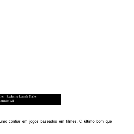
llen
|
Exclusive Launch Trailer
intendo Wii
tumo confiar em jogos baseados em filmes. O último bom que