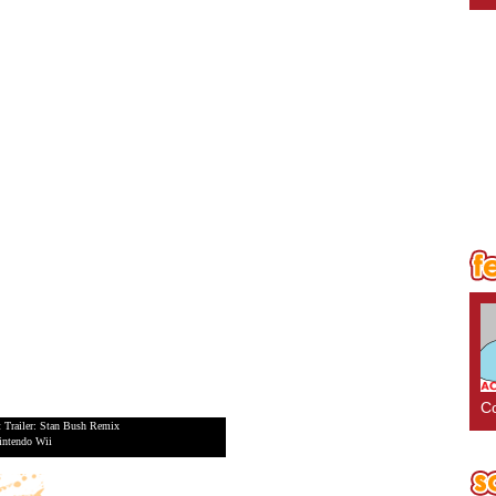
Co
 Trailer: Stan Bush Remix
intendo Wii