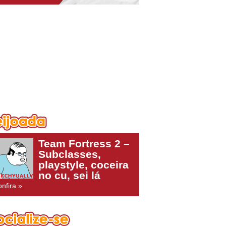
Team Fortress 2 –
Subclasses,
playstyle, coceira
no cu, sei lá
nfira »