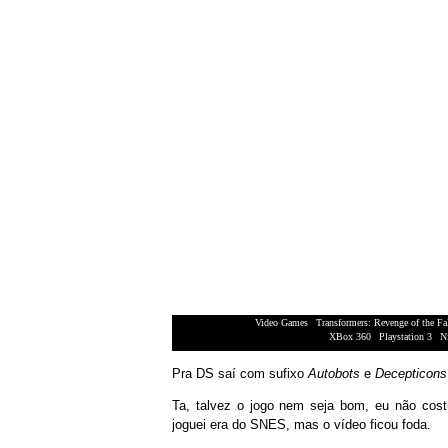
Video Games
|
Transformers: Revenge of the Fa
XBox 360
|
Playstation 3
|
N
Pra DS saí com sufixo
Autobots
e
Decepticons
Ta, talvez o jogo nem seja bom, eu não cos
joguei era do SNES, mas o vídeo ficou foda.