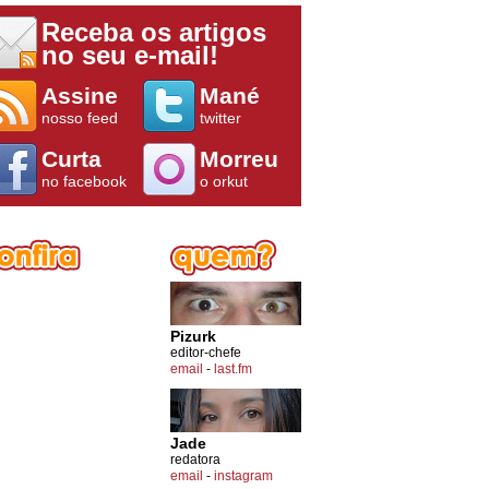
Receba os artigos
no seu e-mail!
Assine
Mané
nosso feed
twitter
Curta
Morreu
no facebook
o orkut
Pizurk
editor-chefe
email
-
last.fm
Jade
redatora
email
-
instagram