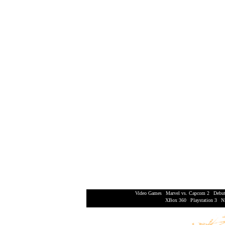
Video Games
|
Marvel vs. Capcom 2
|
Debut
XBox 360
|
Playstation 3
|
N