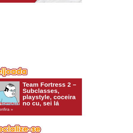
Team Fortress 2 –
Subclasses,
playstyle, coceira
no cu, sei lá
nfira »