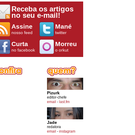
Receba os artigos
no seu e-mail!
Assine
Mané
nosso feed
twitter
Curta
Morreu
no facebook
o orkut
Pizurk
editor-chefe
email
-
last.fm
Jade
redatora
email
-
instagram