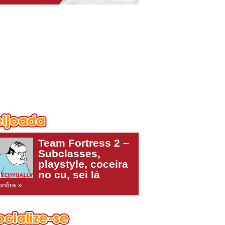
Team Fortress 2 –
Subclasses,
playstyle, coceira
no cu, sei lá
nfira »