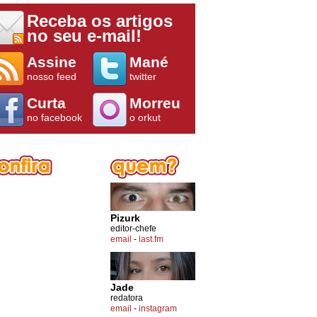
Receba os artigos
no seu e-mail!
Assine
Mané
nosso feed
twitter
Curta
Morreu
no facebook
o orkut
Pizurk
editor-chefe
email
-
last.fm
Jade
redatora
email
-
instagram