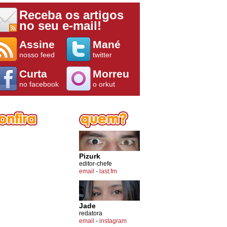
Receba os artigos
no seu e-mail!
Assine
Mané
nosso feed
twitter
Curta
Morreu
no facebook
o orkut
Pizurk
editor-chefe
email
-
last.fm
Jade
redatora
email
-
instagram