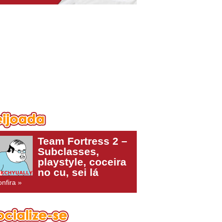
Team Fortress 2 –
Subclasses,
playstyle, coceira
no cu, sei lá
nfira »