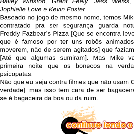
Bailey Winston, Grant Feely, Jess Weiss,
Jophielle Love e Kevin Foster
Baseado no jogo de mesmo nome, temos Mik
contratado pra ser
segurança
guarda notu
Freddy Fazbear’s Pizza [Que se encontra le
que é famoso por ter uns robôs animados
moverem, não de serem agitados] que faziam 
[Até que algumas sumiram]. Mas Mike va
primeira noite que os bonecos na verd
psicopatas.
Não que eu seja contra filmes que não usam 
verdade], mas isso tem cara de ser bagaceir
se é bagaceira da boa ou da ruim.