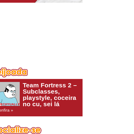
Team Fortress 2 –
Subclasses,
playstyle, coceira
no cu, sei lá
nfira »