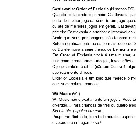
Castlevania: Order of Ecclesia
(Nintendo DS)
Quando foi lançado o primeiro Castlevania pa
perto do melhor jogo da série (e um jogo que 
ou até de melhores jogos em geral), Castlevan
primeiro Castlevania a arranhar o intocável ca
Ainda que seus personagens não tenham o ca
Retorna graficamente ao estilo mais sério de
do DS ele inova a série tirando os Belmonts e 
Em Order of Ecclesia você é uma mulher, e 
funcionam como armas, magias, invocações e t
O jogo também é difícil (não um Contra 4, algo 
são
realmente
difíceis.
Order of Ecclesia é um jogo que merece o hyp
com suas noites contadas.
Wii Music
(Wii)
Wii Music não é exatamente um jogo… Você t
divertido… Para crianças de três ou quatro an
Bla bla bla, puppies are cute.
Poupe-me Nintendo, com todo aquele suspense
e vocês me entregam isso?