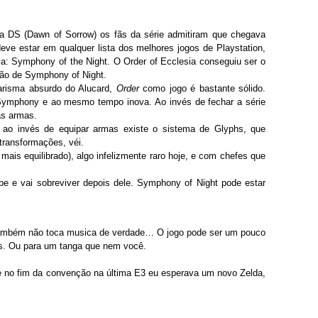
ra DS (Dawn of Sorrow) os fãs da série admitiram que chegava
deve estar em qualquer lista dos melhores jogos de Playstation,
ia: Symphony of the Night. O Order of Ecclesia conseguiu ser o
ixão de Symphony of Night.
risma absurdo do Alucard,
Order
como jogo é bastante sólido.
 Symphony e ao mesmo tempo inova. Ao invés de fechar a série
as armas.
ao invés de equipar armas existe o sistema de Glyphs, que
ransformações, véi.
mais equilibrado), algo infelizmente raro hoje, e com chefes que
e e vai sobreviver depois dele. Symphony of Night pode estar
ambém não toca musica de verdade… O jogo pode ser um pouco
os. Ou para um tanga que nem você.
 no fim da convenção na última E3 eu esperava um novo Zelda,