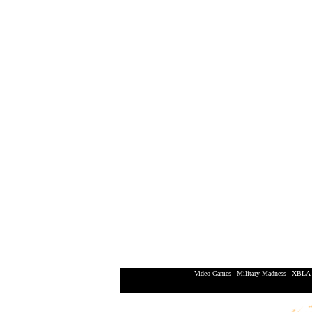
Video Games
|
Military Madness
|
XBLA 
XBox 360 | Playstation 3 | 