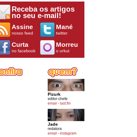
Receba os artigos
no seu e-mail!
Assine
Mané
nosso feed
twitter
Curta
Morreu
no facebook
o orkut
Pizurk
editor-chefe
email
-
last.fm
Jade
redatora
email
-
instagram