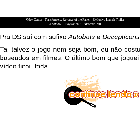
Video Games
|
Transformers: Revenge of the Fallen
|
Exclusive Launch Trailer
XBox 360
|
Playstation 3
|
Nintendo Wii
Pra DS saí com sufixo
Autobots
e
Decepticons
Ta, talvez o jogo nem seja bom, eu não cost
baseados em filmes. O último bom que jogue
vídeo ficou foda.