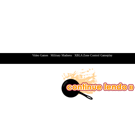
Video Games
|
Military Madness
|
XBLA Zone Control Gameplay
XBox 360 | Playstation 3 | Nintendo Wii