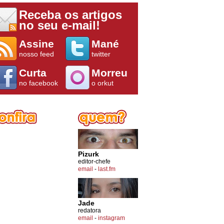
Receba os artigos
no seu e-mail!
Assine
Mané
nosso feed
twitter
Curta
Morreu
no facebook
o orkut
Pizurk
editor-chefe
email
-
last.fm
Jade
redatora
email
-
instagram