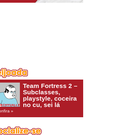
Team Fortress 2 –
Subclasses,
playstyle, coceira
no cu, sei lá
nfira »