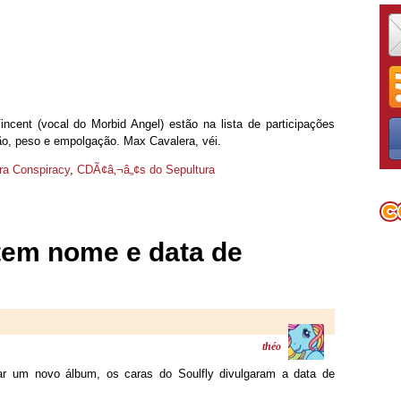
cent (vocal do Morbid Angel) estão na lista de participações
ão, peso e empolgação. Max Cavalera, véi.
ra Conspiracy
,
CDÃ¢â‚¬â„¢s do Sepultura
 tem nome e data de
théo
r um novo álbum, os caras do Soulfly divulgaram a data de
.