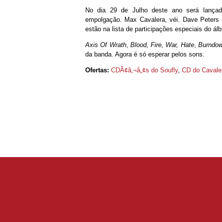
No dia 29 de Julho deste ano será lanç
empolgação. Max Cavalera, véi. Dave Peters 
estão na lista de participações especiais do ál
Axis Of Wrath
,
Blood, Fire, War, Hate
,
Burndo
da banda. Agora é só esperar pelos sons.
Ofertas:
CDÃ¢â‚¬â„¢s do Soufly
,
CD do Cavale