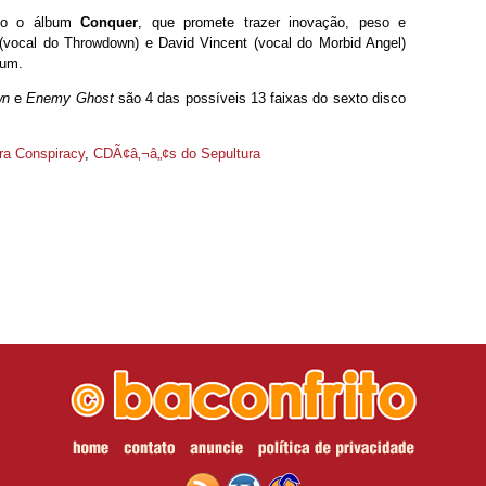
ado o álbum
Conquer
, que promete trazer inovação, peso e
(vocal do Throwdown) e David Vincent (vocal do Morbid Angel)
bum.
wn
e
Enemy Ghost
são 4 das possíveis 13 faixas do sexto disco
ra Conspiracy
,
CDÃ¢â‚¬â„¢s do Sepultura