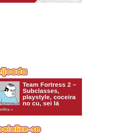
Team Fortress 2 –
Subclasses,
playstyle, coceira
no cu, sei lá
nfira »