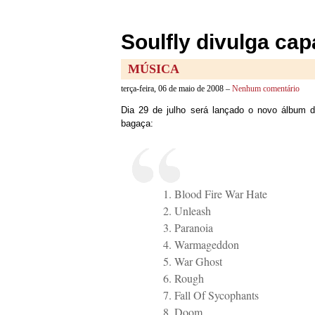
Soulfly divulga cap
MÚSICA
terça-feira, 06 de maio de 2008 –
Nenhum comentário
Dia 29 de julho será lançado o novo álbum 
bagaça:
1. Blood Fire War Hate
2. Unleash
3. Paranoia
4. Warmageddon
5. War Ghost
6. Rough
7. Fall Of Sycophants
8. Doom