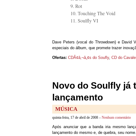
9. Rot
10. Touching The Void
11. Soulfly VI
Dave Peters (vocal do Throwdown) e David Vin
especiais do álbum, que promete trazer inovaç
Ofertas:
CDÃ¢â‚¬â„¢s do Soufly
,
CD do Cavale
Novo do Soulfly já
lançamento
MÚSICA
quinta-feira, 17 de abril de 2008 –
Nenhum comentário
Após anunciar que a banda iria mesmo lança
lançamento do mesmo e, de quebra, seu nome