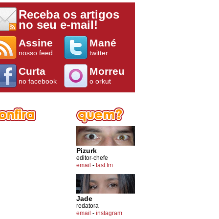
Receba os artigos
no seu e-mail!
Assine
Mané
nosso feed
twitter
Curta
Morreu
no facebook
o orkut
Pizurk
editor-chefe
email
-
last.fm
Jade
redatora
email
-
instagram