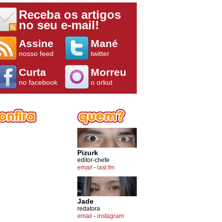
Receba os artigos
no seu e-mail!
Assine
Mané
nosso feed
twitter
Curta
Morreu
no facebook
o orkut
Pizurk
editor-chefe
email
-
last.fm
Jade
redatora
email
-
instagram