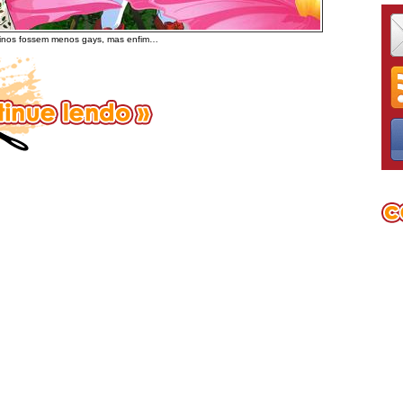
inos fossem menos gays, mas enfim…