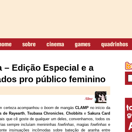
 – Edição Especial e a
tados pro público feminino
Aline
om certeza acompanhou o
boom
de mangás
CLAMP
no início da
s de Rayearth
,
Tsubasa Chronicles
,
Chobbits
e
Sakura Card
 mais que cê goste de qualquer um deles, convenhamos, todos os
rias sempre incluíam menininhas
fowfinhas
, magias
fowfinhas
e
nte insinuações incômodas sobre bateção de aranha entre