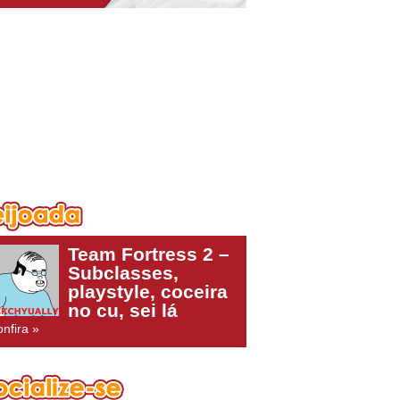
Team Fortress 2 –
Subclasses,
playstyle, coceira
no cu, sei lá
nfira »