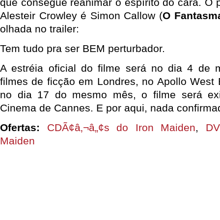
que consegue reanimar o espírito do cara. O 
Alesteir Crowley é Simon Callow (
O Fantasma
olhada no trailer:
Tem tudo pra ser BEM perturbador.
A estréia oficial do filme será no dia 4 de 
filmes de ficção em Londres, no Apollo West
no dia 17 do mesmo mês, o filme será exi
Cinema de Cannes. E por aqui, nada confirma
Ofertas:
CDÃ¢â‚¬â„¢s do Iron Maiden
,
DV
Maiden