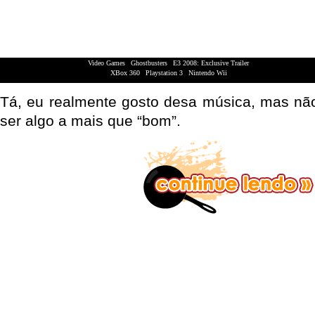
Video Games
|
Ghostbusters
|
E3 2008: Exclusive Trailer
XBox 360
|
Playstation 3
|
Nintendo Wii
Tá, eu realmente gosto desa música, mas nã
ser algo a mais que “bom”.