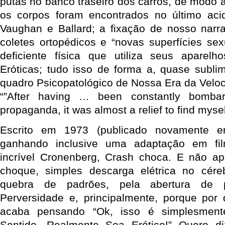
putas no banco traseiro dos carros, de modo 
os corpos foram encontrados no último aci
Vaughan e Ballard; a fixação de nosso narrad
coletes ortopédicos e “novas superfícies sex
deficiente física que utiliza seus aparel
Eróticas; tudo isso de forma a, quase subli
quadro Psicopatológico de Nossa Era da Veloc
“”After having … been constantly bombar
propaganda, it was almost a relief to find myself
Escrito em 1973 (publicado novamente e
ganhando inclusive uma adaptação em fi
incrível Cronenberg, Crash choca. E não a
choque, simples descarga elétrica no cére
quebra de padrões, pela abertura de po
Perversidade e, principalmente, porque por
acaba pensando “Ok, isso é simplesme
Sentido. Realmente Soa Erótico!” Quero di