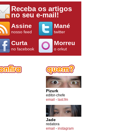
Receba os artigos
no seu e-mail!
Assine
Mané
nosso feed
twitter
Curta
Morreu
no facebook
o orkut
Pizurk
editor-chefe
email
-
last.fm
Jade
redatora
email
-
instagram