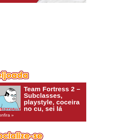
Team Fortress 2 –
Subclasses,
playstyle, coceira
no cu, sei lá
nfira »