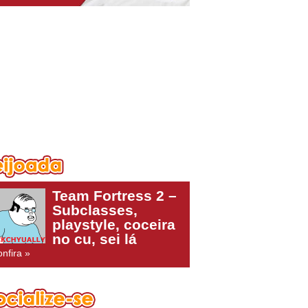
Team Fortress 2 –
Subclasses,
playstyle, coceira
no cu, sei lá
nfira »