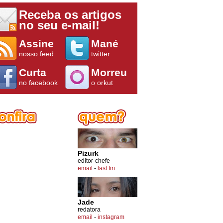
Receba os artigos
no seu e-mail!
Assine
Mané
nosso feed
twitter
Curta
Morreu
no facebook
o orkut
Pizurk
editor-chefe
email
-
last.fm
Jade
redatora
email
-
instagram