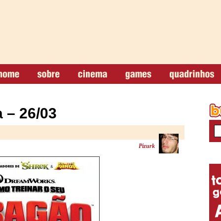
 – 26/03
Pizurk