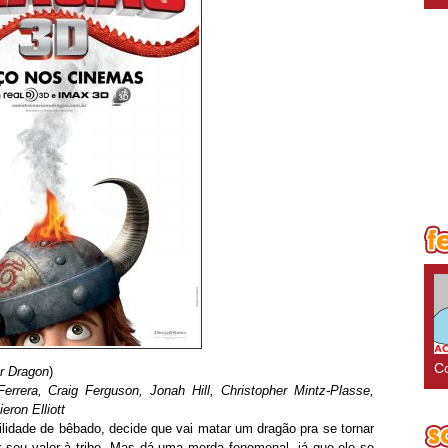
Co
r Dragon
)
rrera, Craig Ferguson, Jonah Hill, Christopher Mintz-Plasse,
eron Elliott
lidade de bêbado, decide que vai matar um dragão pra se tornar
 seu valor à tribo. Mas dá uma merda fenomenal, já que ele se