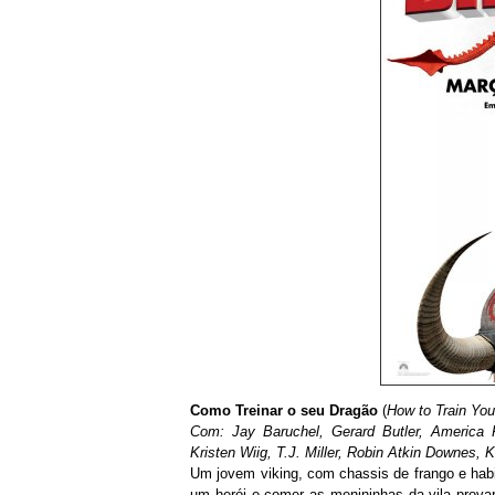
Como Treinar o seu Dragão
(
How to Train You
Com: Jay Baruchel, Gerard Butler, America Fe
Kristen Wiig, T.J. Miller, Robin Atkin Downes, Ki
Um jovem viking, com chassis de frango e habi
um herói e
comer as menininhas da vila
provar