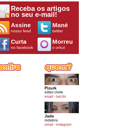
Receba os artigos
no seu e-mail!
Assine
Mané
nosso feed
twitter
Curta
Morreu
no facebook
o orkut
Pizurk
editor-chefe
email
-
last.fm
Jade
redatora
email
-
instagram