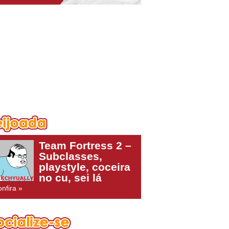
Team Fortress 2 –
Subclasses,
playstyle, coceira
no cu, sei lá
nfira »