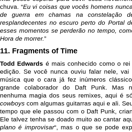
chuva. “
Eu vi coisas que vocês homens nunca
de guerra em chamas na constelação de
resplandecentes no escuro perto do Portal 
esses momentos se perderão no tempo, como
Hora de morrer.
”
11. Fragments of Time
Todd Edwards
é mais conhecido como o rei 
edição. Se você nunca ouviu falar nele, vai 
música que o cara já fez inúmeros clássi
grande colaborador do Daft Punk. Mas 
nenhuma magia dos seus remixes, aqui é só
cowboys
com algumas guitarras aqui e ali. Se
tempo que ele passou com o Daft Punk, crian
Ele talvez tenha se doado muito ao cantar aqu
plano é improvisar
“, mas o que se pode exp