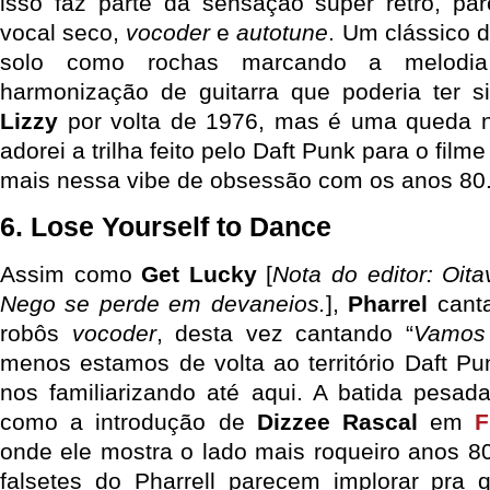
isso faz parte da sensação super retrô, pa
vocal seco,
vocoder
e
autotune
. Um clássico d
solo como rochas marcando a melodi
harmonização de guitarra que poderia ter 
Lizzy
por volta de 1976, mas é uma queda no
adorei a trilha feito pelo Daft Punk para o film
mais nessa vibe de obsessão com os anos 80
6. Lose Yourself to Dance
Assim como
Get Lucky
[
Nota do editor: Oit
Nego se perde em devaneios.
],
Pharrel
canta
robôs
vocoder
, desta vez cantando “
Vamos 
menos estamos de volta ao território Daft Pu
nos familiarizando até aqui. A batida pesa
como a introdução de
Dizzee Rascal
em
F
onde ele mostra o lado mais roqueiro anos 
falsetes do Pharrell parecem implorar pra