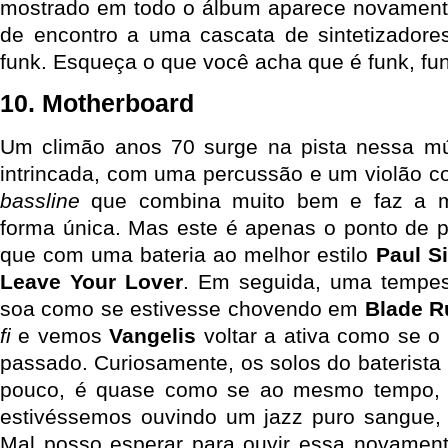
mostrado em todo o álbum aparece novamente
de encontro a uma cascata de sintetizadore
funk. Esqueça o que você acha que é funk, fun
10. Motherboard
Um climão anos 70 surge na pista nessa m
intrincada, com uma percussão e um violão c
bassline
que combina muito bem e faz a m
forma única. Mas este é apenas o ponto de pa
que com uma bateria ao melhor estilo
Paul S
Leave Your Lover
. Em seguida, uma tempes
soa como se estivesse chovendo em
Blade R
fi
e vemos
Vangelis
voltar a ativa como se o
passado. Curiosamente, os solos do bateris
pouco, é quase como se ao mesmo tempo, d
estivéssemos ouvindo um jazz puro sangue
Mal posso esperar para ouvir essa novament