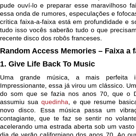
pude ouví-lo e preparar esse maravilhoso fai
essa onda de rumores, especulações e fofoca
crítica faixa-a-faixa está em profundidade e 
tudo isso vocês saberão tudo o que precisa
recente disco dos robôs franceses.
Random Access Memories – Faixa a f
1. Give Life Back To Music
Uma grande música, a mais perfeita in
Impressionante, essa já virou um clássico. Um
do som que se fazia nos anos 70, que o D
assumiu sua
quedinha
, e que resume basi
novo disco. Essa música passa um vibraç
contagiante, que te faz se sentir no volan
acelerando uma estrada aberta sob um vasto
dia de verão californiano dos anos 70. Ao ouv