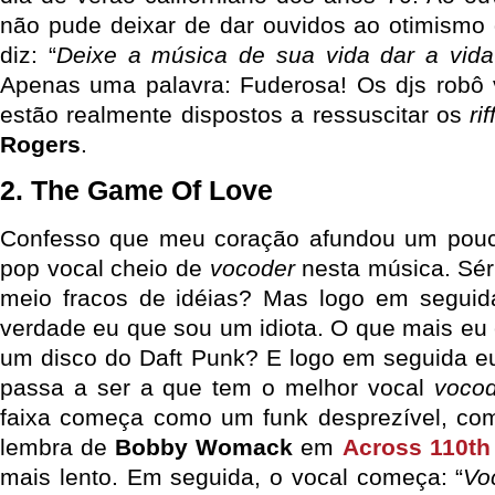
não pude deixar de dar ouvidos ao otimismo 
diz: “
Deixe a música de sua vida dar a vida
Apenas uma palavra: Fuderosa! Os djs robô 
estão realmente dispostos a ressuscitar os
rif
Rogers
.
2. The Game Of Love
Confesso que meu coração afundou um pouc
pop vocal cheio de
vocoder
nesta música. Sér
meio fracos de idéias? Mas logo em seguid
verdade eu que sou um idiota. O que mais eu
um disco do Daft Punk? E logo em seguida e
passa a ser a que tem o melhor vocal
vocod
faixa começa como um funk desprezível, c
lembra de
Bobby Womack
em
Across 110th 
mais lento. Em seguida, o vocal começa: “
Vo