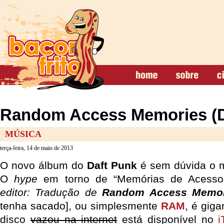
Random Access Memories (D
MÚSICA
terça-feira, 14 de maio de 2013
O novo álbum do
Daft Punk
é sem dúvida o m
O
hype
em torno de “Memórias de Acesso A
editor: Tradução de
Random Access Memor
tenha sacado], ou simplesmente
RAM
, é gig
disco
vazou na internet
está disponível no
i