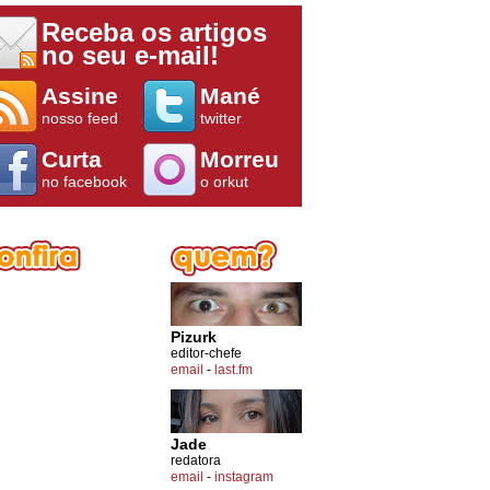
Receba os artigos
no seu e-mail!
Assine
Mané
nosso feed
twitter
Curta
Morreu
no facebook
o orkut
Pizurk
editor-chefe
email
-
last.fm
Jade
redatora
email
-
instagram