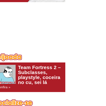
Team Fortress 2 –
Subclasses,
playstyle, coceira
no cu, sei lá
nfira »