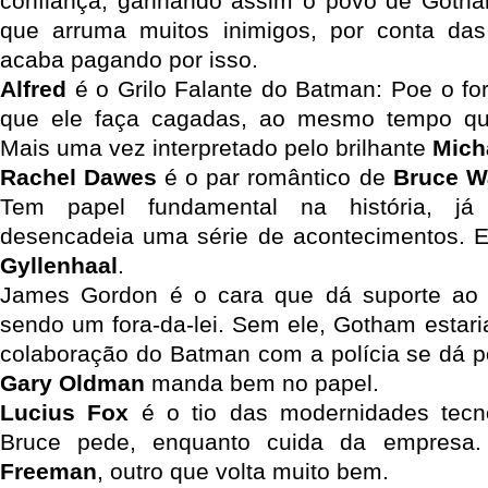
confiança, ganhando assim o povo de Got
que arruma muitos inimigos, por conta das
acaba pagando por isso.
Alfred
é o Grilo Falante do Batman: Poe o for
que ele faça cagadas, ao mesmo tempo qu
Mais uma vez interpretado pelo brilhante
Mich
Rachel Dawes
é o par romântico de
Bruce W
Tem papel fundamental na história, já
desencadeia uma série de acontecimentos. 
Gyllenhaal
.
James Gordon é o cara que dá suporte ao
sendo um fora-da-lei. Sem ele, Gotham estaria
colaboração do Batman com a polícia se dá p
Gary Oldman
manda bem no papel.
Lucius Fox
é o tio das modernidades tecn
Bruce pede, enquanto cuida da empresa
Freeman
, outro que volta muito bem.