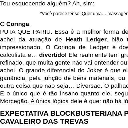
Tou esquecendo alguém? Ah, sim:
“Você parece tenso. Quer uma… massagem
O
Coringa
.
PUTA QUE PARIU. Essa é a melhor forma de
achei da atuação de
Heath Ledger
. Não 
impressionado. O Coringa de Ledger é doent
calculista e…
divertido
! Ele realmente tem g
refinado, que muita gente não vai entender o
achei. O grande diferencial do Joker é que e
ganância, pela junção de bens materiais, ou 
outra coisa que não seja… Diversão. O palhaço
E o único que é tão insano quanto ele, seg
Morcegão. A única lógica dele é que: não há ló
EXPECTATIVA BLOCKBUSTERIANA P
CAVALEIRO DAS TREVAS