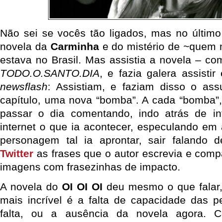
Não sei se vocês tão ligados, mas no últim
novela da
Carminha
e do mistério de ~quem
estava no Brasil. Mas assistia a novela – co
TODO.O.SANTO.DIA
, e fazia galera assisti
newsflash
: Assistiam, e faziam disso o ass
capítulo, uma nova “bomba”. A cada “bomba”
passar o dia comentando, indo atrás de i
internet o que ia acontecer, especulando em
personagem tal ia aprontar, sair falando 
Twitter
as frases que o autor escrevia e comp
imagens com frasezinhas de impacto.
A novela do
OI OI OI
deu mesmo o que falar,
mais incrível é a falta de capacidade das 
falta, ou a ausência da novela agora.